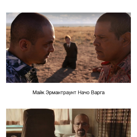
Майк Эрмантраунт Начо Варга