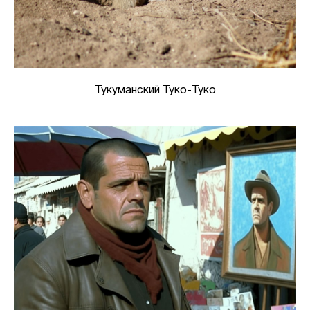
Тукуманский Туко-Туко