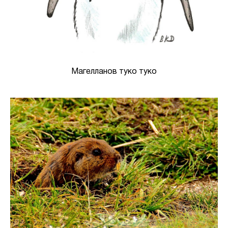
Магелланов туко туко