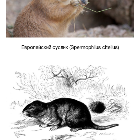
Европейский суслик (Spermophilus citellus)