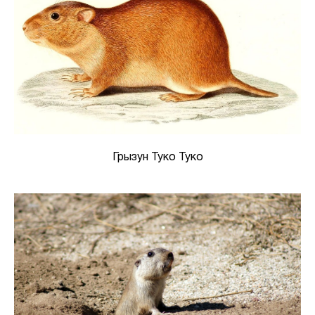
Грызун Туко Туко