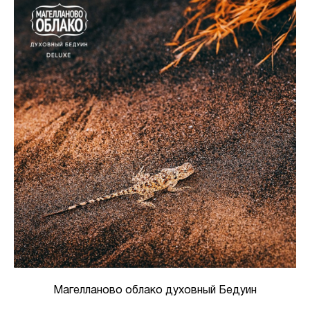
Магелланово облако духовный Бедуин