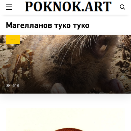
Магелланов туко туко
---
516