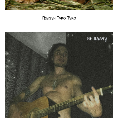
Грызун Туко Туко