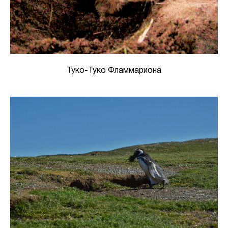
Туко-Туко Фламмариона