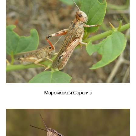
Мароккская Саранча