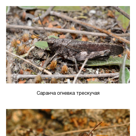
Саранча огневка трескучая