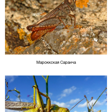
Мароккская Саранча