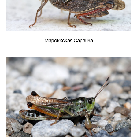
Мароккская Саранча