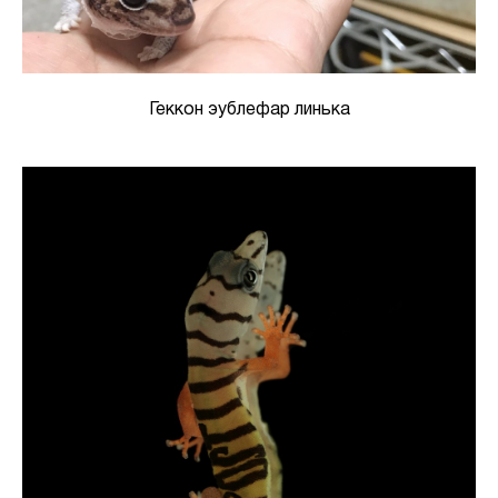
Геккон эублефар линька