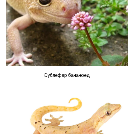
Эублефар бананоед