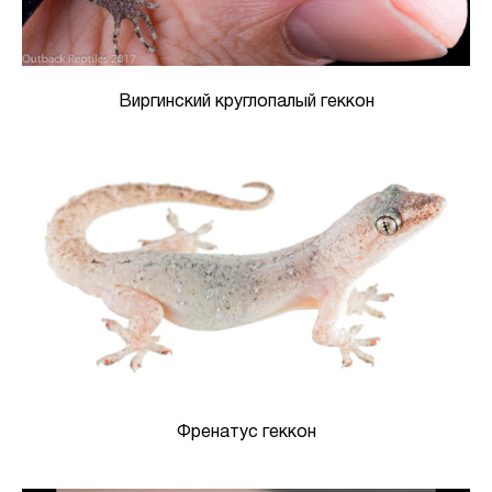
Виргинский круглопалый геккон
Френатус геккон