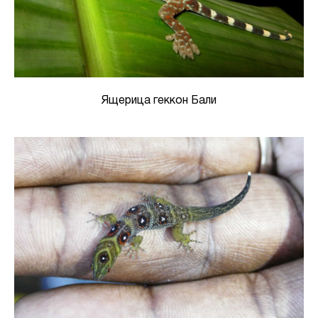
Ящерица геккон Бали