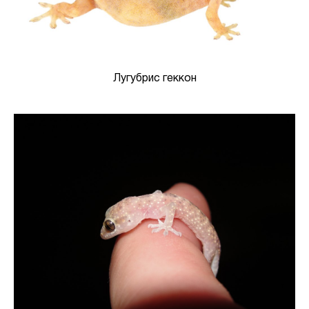
Лугубрис геккон