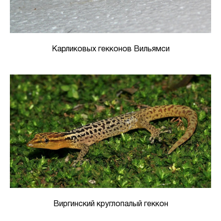
Карликовых гекконов Вильямси
Виргинский круглопалый геккон