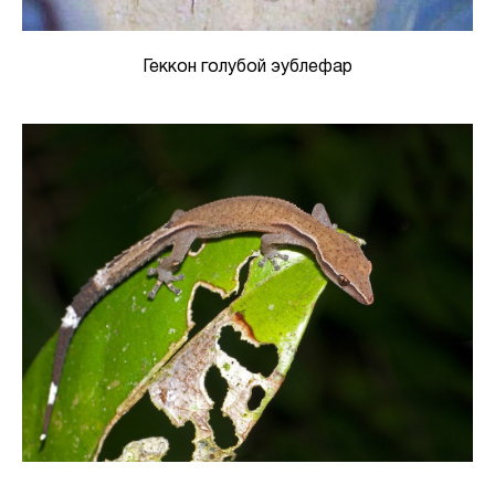
Геккон голубой эублефар