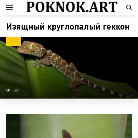
Изящный круглопалый геккон
---
681