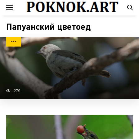
Папуанский цветоед
---
279