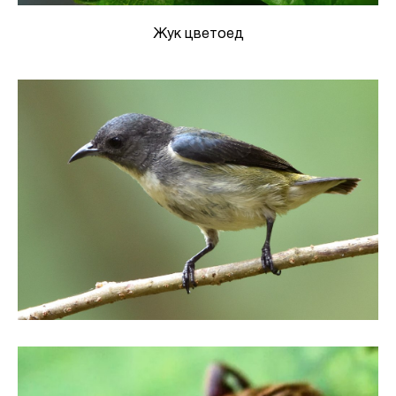
Жук цветоед