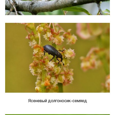
Ясеневый долгоносик-семяед