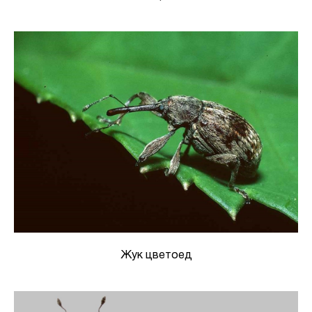
Жук цветоед