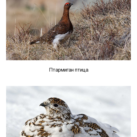
Птармиган птица