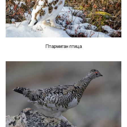
Птармиган птица