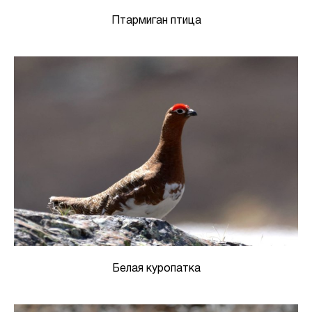
Птармиган птица
Белая куропатка