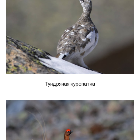
Тундряная куропатка