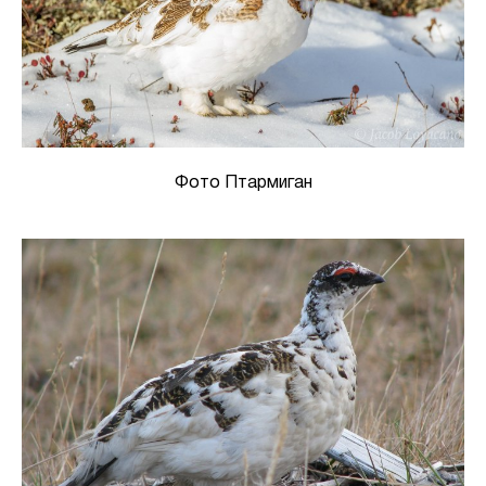
Фото Птармиган