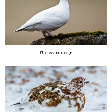
Птармиган птица