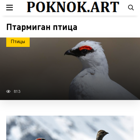
Птармиган птица
Птицы
813