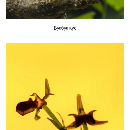
Булбул кус