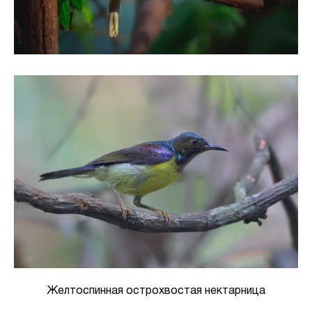
Желтоспинная острохвостая нектарница