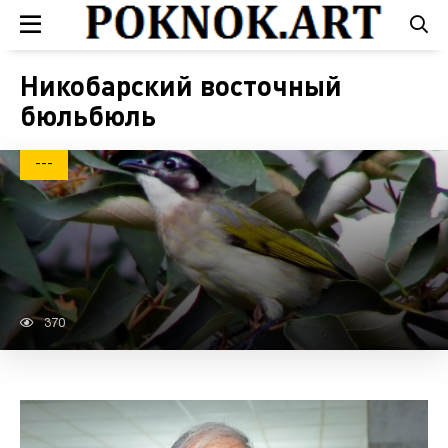
Никобарский восточный
бюльбюль
---
370