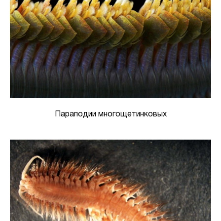
Параподии многощетинковых