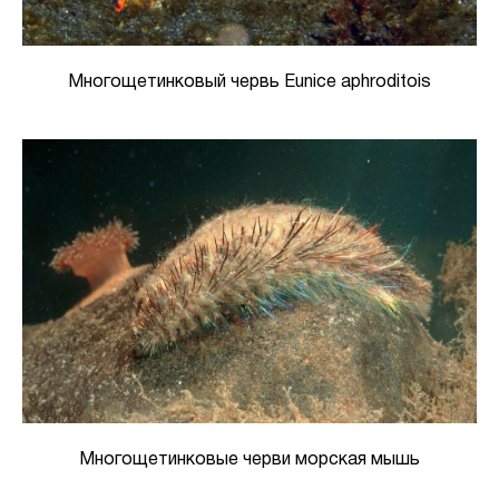
Многощетинковый червь Eunice aphroditois
Многощетинковые черви морская мышь