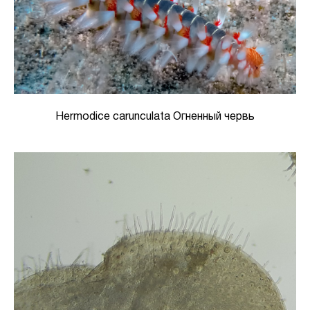
Hermodice carunculata Огненный червь