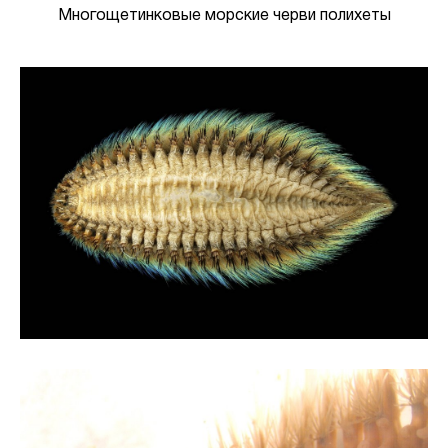
Многощетинковые морские черви полихеты