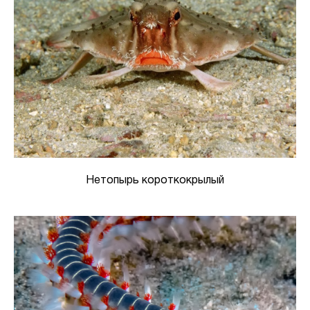
Нетопырь короткокрылый