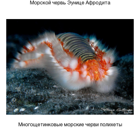
Морской червь Эунице Афродита
Многощетинковые морские черви полихеты