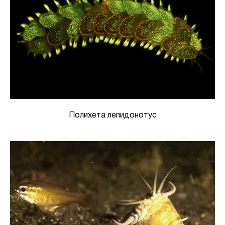
Полихета лепидонотус