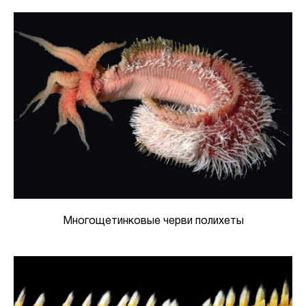
Многощетинковые черви полихеты