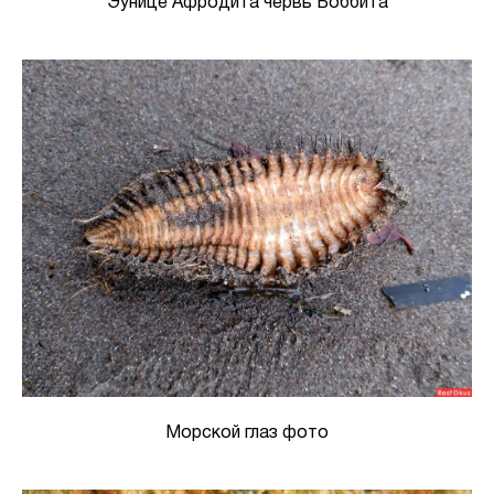
Эунице Афродита червь Боббита
Морской глаз фото