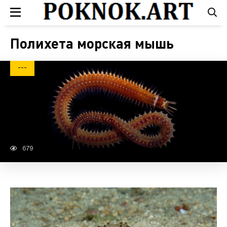
Полихета морская мышь
---
679