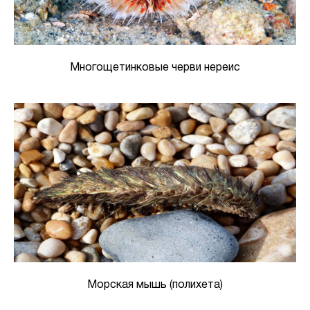
Многощетинковые черви нереис
Морская мышь (полихета)