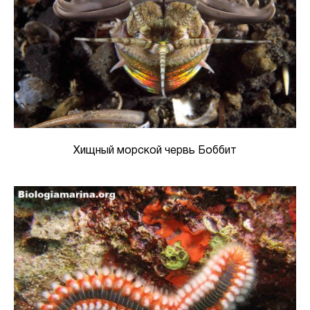
Хищный морской червь Боббит