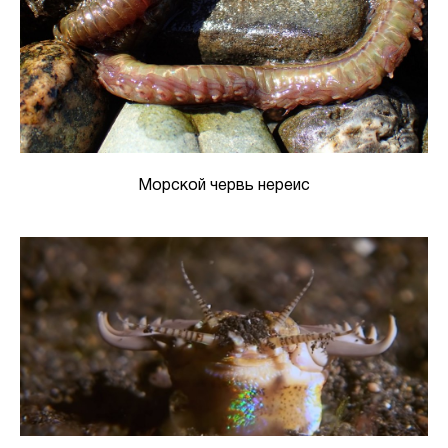
Морской червь нереис