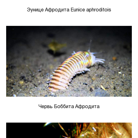
Эунице Афродита Eunice aphroditois
Червь Боббита Афродита