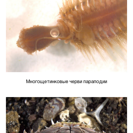
Многощетинковые черви параподии