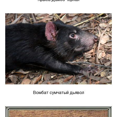
Крыса Дамбо черная
Вомбат сумчатый дьявол