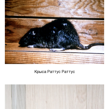
Крыса Раттус Раттус