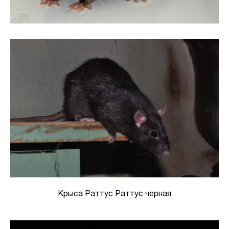
Крыса Раттус Раттус черная