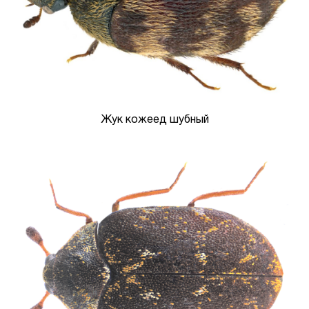
Жук кожеед шубный