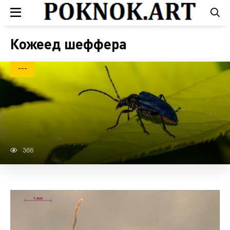
Кожеед шеффера
---
366