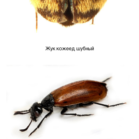
Жук кожеед шубный