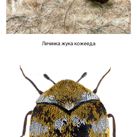
Личинка жука кожееда