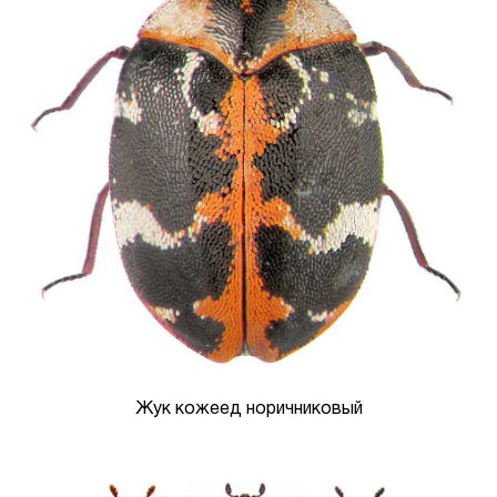
Жук кожеед норичниковый