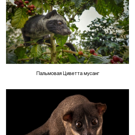
Пальмовая Циветта мусанг