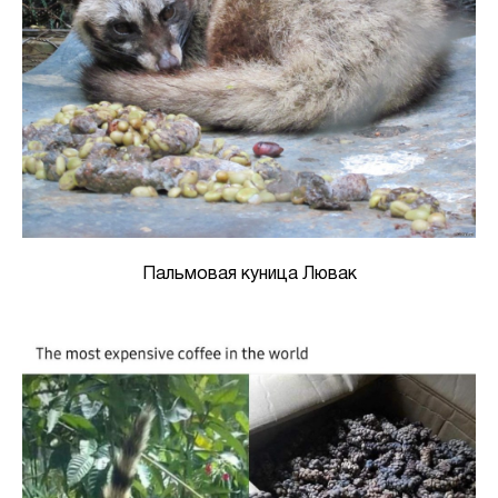
Пальмовая куница Лювак