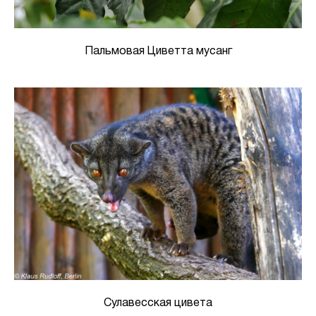
Пальмовая Циветта мусанг
Сулавесская цивета