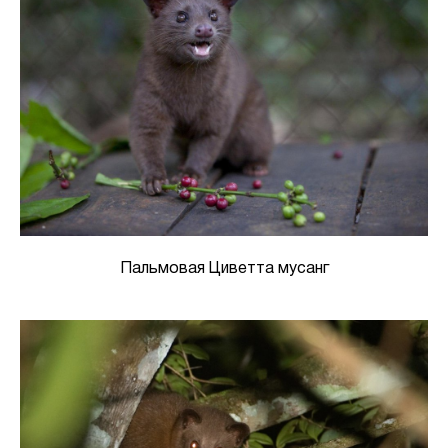
Пальмовая Циветта мусанг