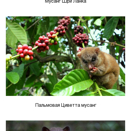
Мусанг Шри Ланка
Пальмовая Циветта мусанг