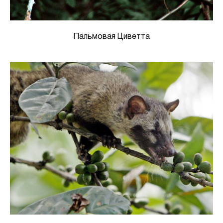
Пальмовая Циветта