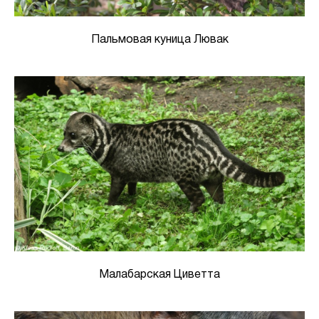
Пальмовая куница Лювак
Малабарская Циветта