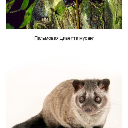
Пальмовая Циветта мусанг