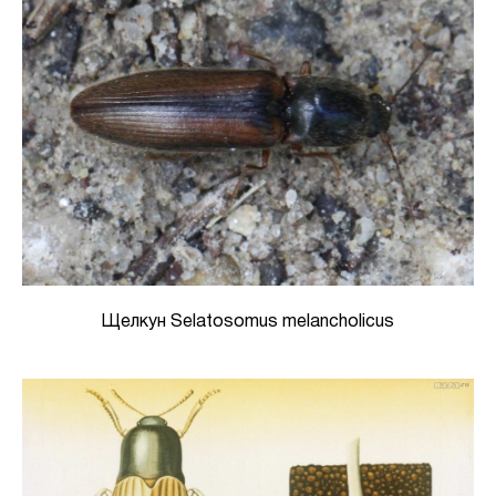
Щелкун Selatosomus melancholicus