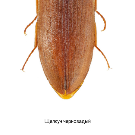
Щелкун чернозадый