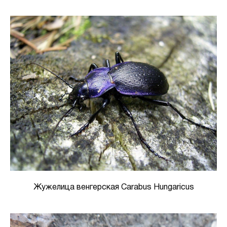
Жужелица венгерская Carabus Hungaricus