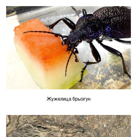
Жужелица брызгун