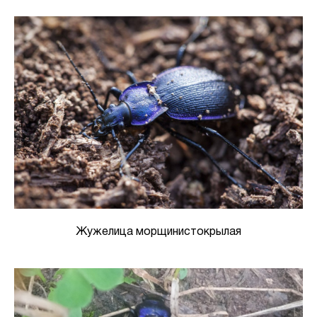
Жужелица морщинистокрылая