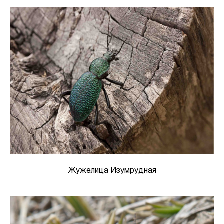
Жужелица Изумрудная