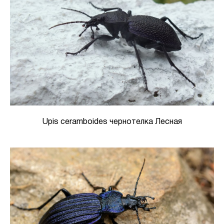
Upis ceramboides чернотелка Лесная