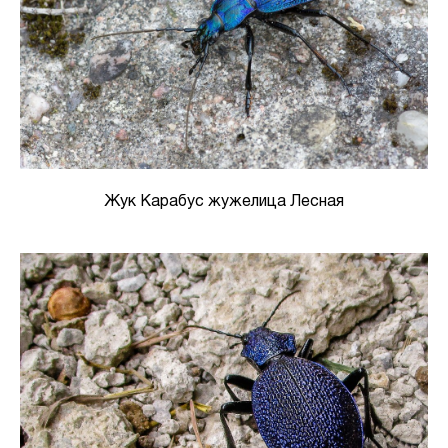
Жук Карабус жужелица Лесная