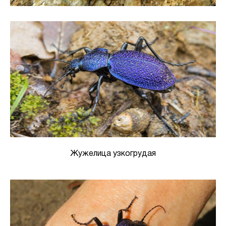
Жужелица узкогрудая