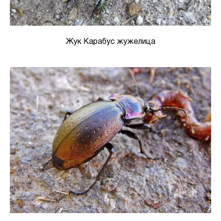
Жук Карабус жужелица