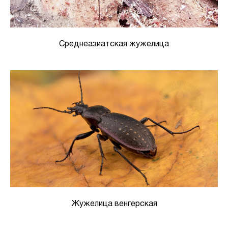
Среднеазиатская жужелица
Жужелица венгерская