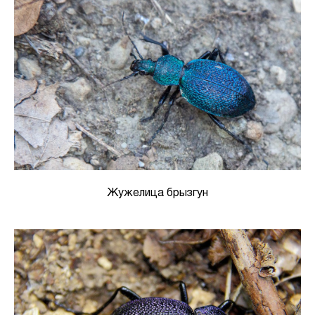
Жужелица брызгун