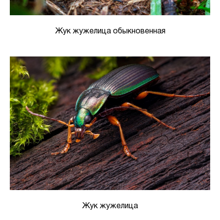
Жук жужелица обыкновенная
Жук жужелица