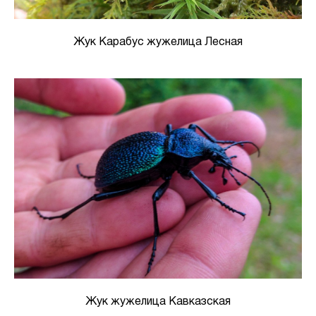
Жук Карабус жужелица Лесная
Жук жужелица Кавказская