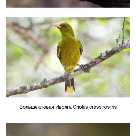
Большеклювая Иволга Oriolus crassirostris