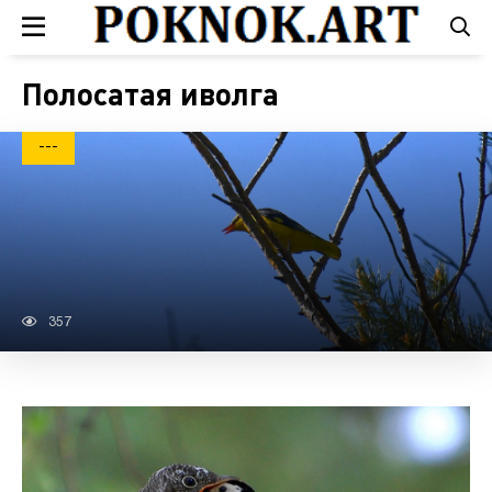
Полосатая иволга
---
357