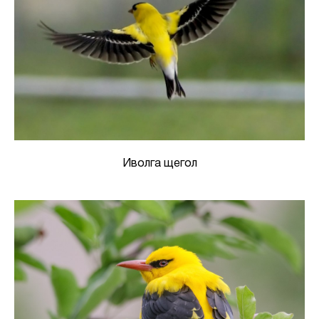
Иволга щегол