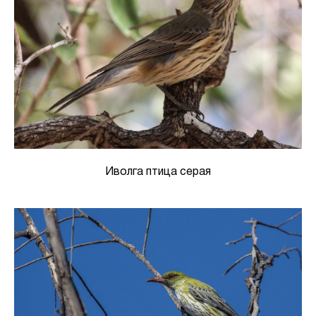
Иволга птица серая