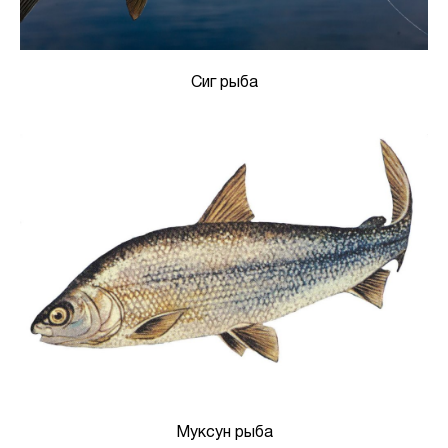
Сиг рыба
Муксун рыба