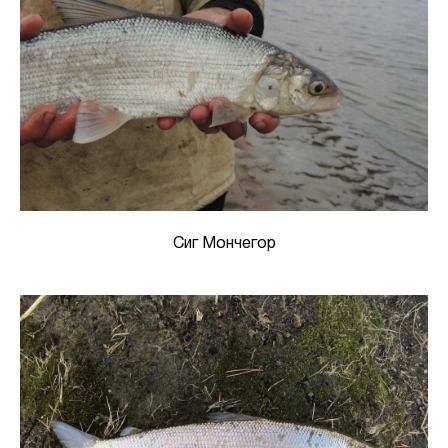
Сиг Мончегор