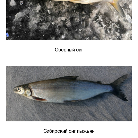
Озерный сиг
Сибирский сиг пыжьян