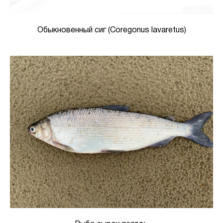
Обыкновенный сиг (Coregonus lavaretus)