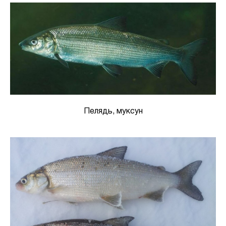
Пелядь, муксун