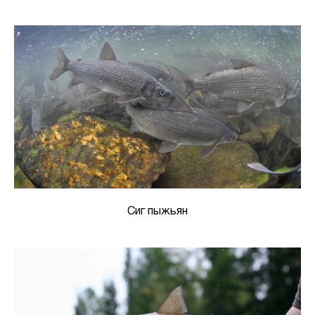
Сиг пыжьян