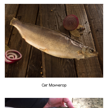
Сиг Мончегор