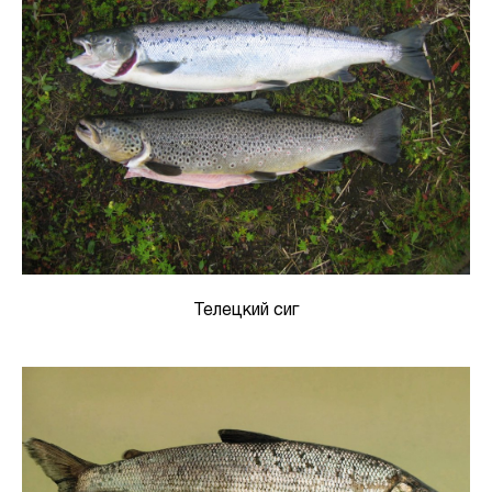
Телецкий сиг