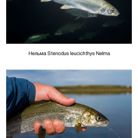
Нельма Stenodus leucichthys Nelma