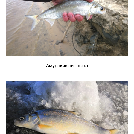
Амурский сиг рыба