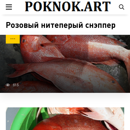
Розовый нитеперый снэппер
---
615