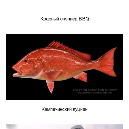
Красный снэппер BBQ
Кампечинский луциан