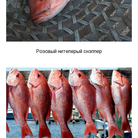
Розовый нитеперый снэппер