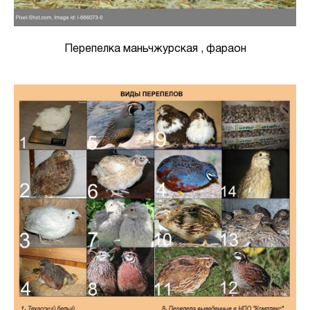
Перепелка маньчжурская , фараон