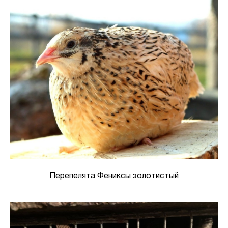
Перепелята Фениксы золотистый