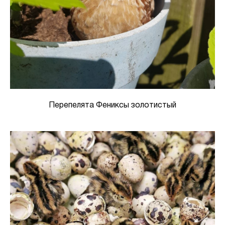
Перепелята Фениксы золотистый