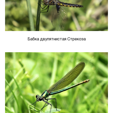
Бабка двупятнистая Стрекоза