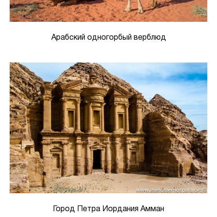
Арабский одногорбый верблюд
Город Петра Иордания Амман