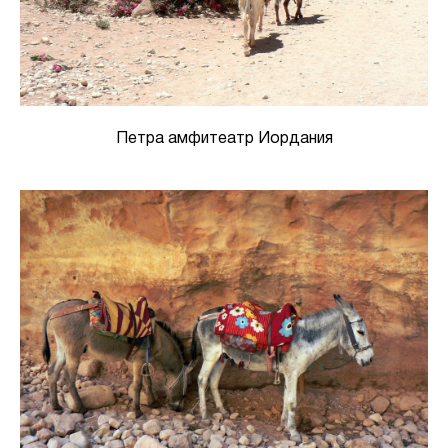
Петра амфитеатр Иордания