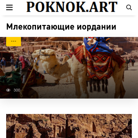
Млекопитающие иордании
---
300