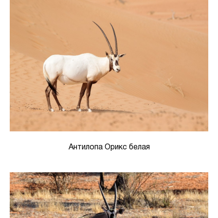
Антилопа Орикс белая