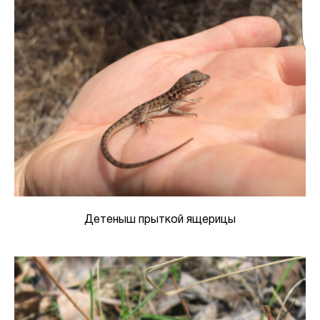
Детеныш прыткой ящерицы