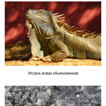
Игуана агама обыкновенная