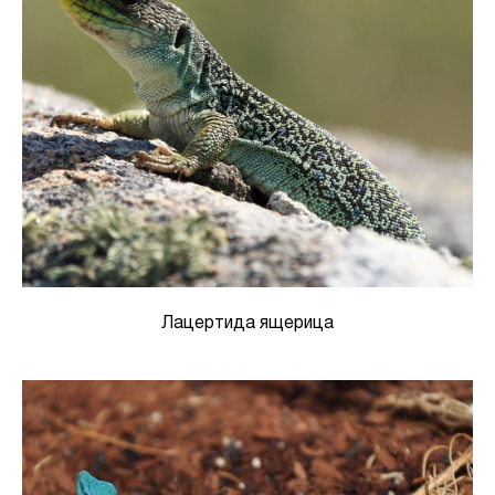
Лацертида ящерица