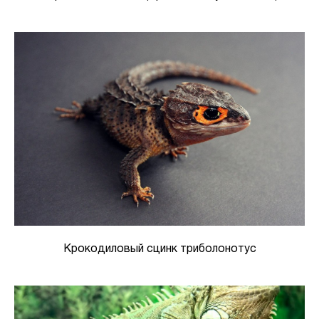
Крокодиловый сцинк триболонотус