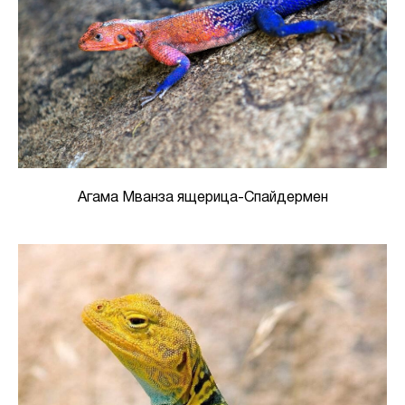
Агама Мванза ящерица-Спайдермен