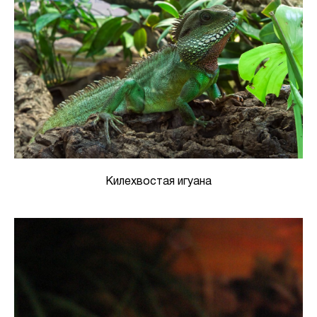
Килехвостая игуана