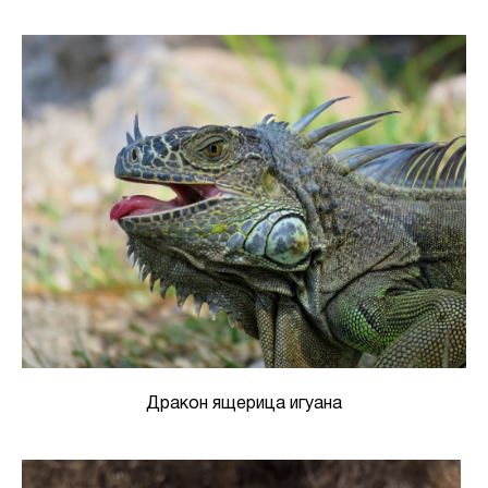
Дракон ящерица игуана