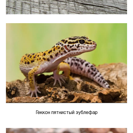
Геккон пятнистый эублефар