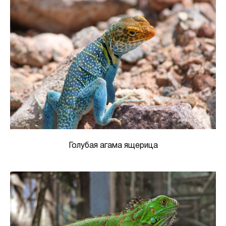
Голубая агама ящерица