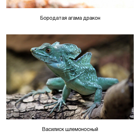
Бородатая агама дракон
Василиск шлемоносный