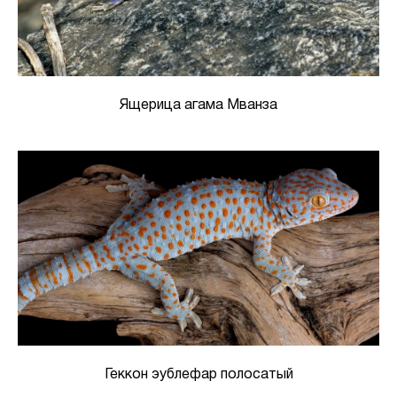
Ящерица агама Мванза
Геккон эублефар полосатый