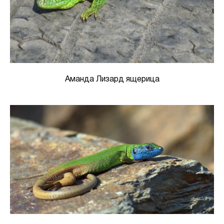
Аманда Лизард ящерица