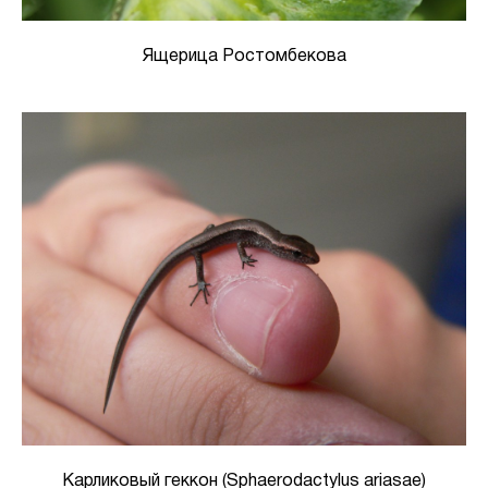
Ящерица Ростомбекова
Карликовый геккон (Sphaerodactylus ariasae)