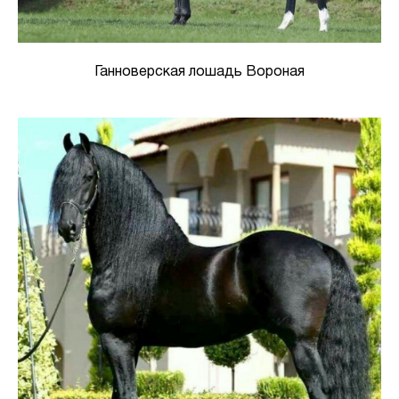
Ганноверская лошадь Вороная