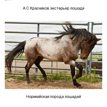
А С Красников экстерьер лошади
Норикийская порода лошадей