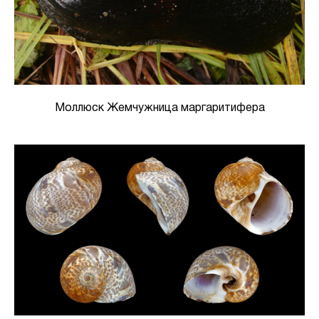
Моллюск Жемчужница маргаритифера