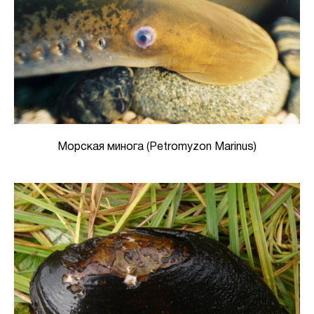
Морская минога (Petromyzon Marinus)