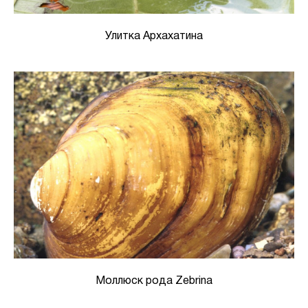
Улитка Архахатина
Моллюск рода Zebrina