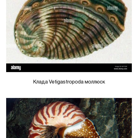
Клада Vetigastropoda моллюск