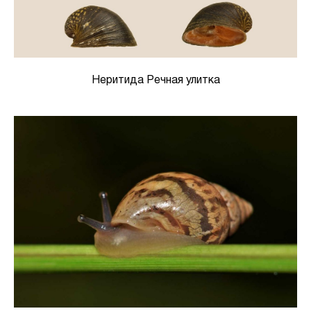
Неритида Речная улитка