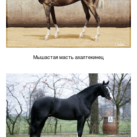
Мышастая масть ахалтекинец