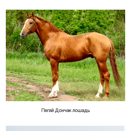
Пегий Дончак лошадь