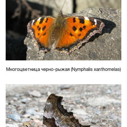
Многоцветница черно-рыжая (Nymphalis xanthomelas)