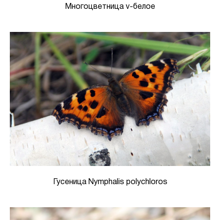
Многоцветница v-белое
Гусеница Nymphalis polychloros