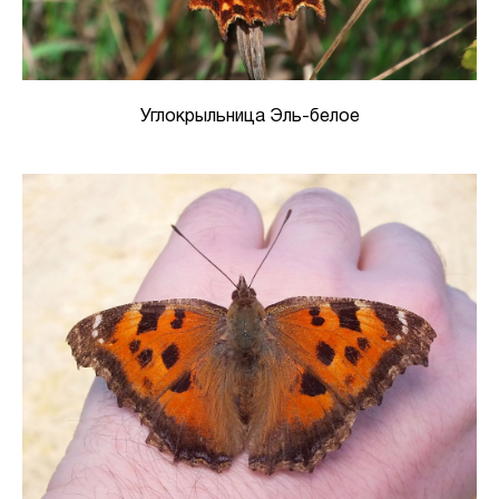
Углокрыльница Эль-белое