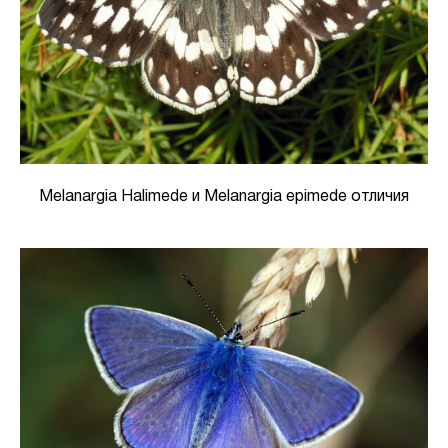
Melanargia Halimede и Melanargia epimede отличия