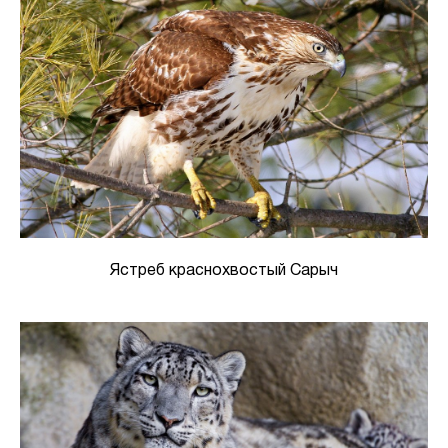
Ястреб краснохвостый Сарыч