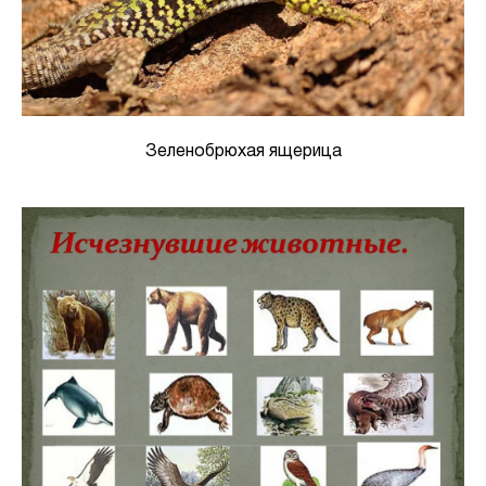
Зеленобрюхая ящерица