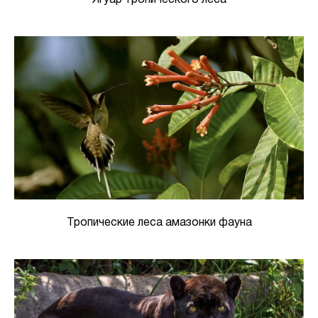
Ягуар тропического леса
Тропические леса амазонки фауна