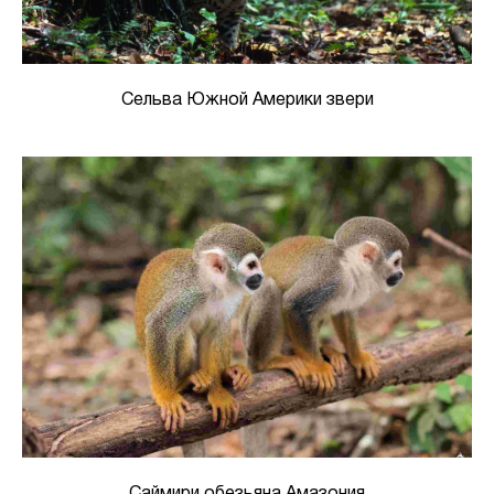
Сельва Южной Америки звери
Саймири обезьяна Амазония