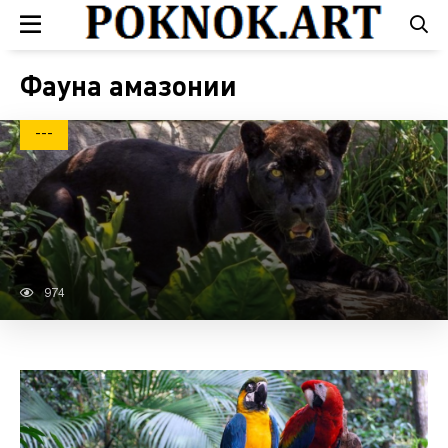
Фауна амазонии
---
974