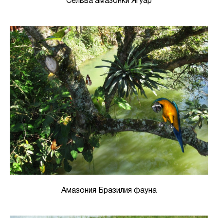
Сельва амазонки Ягуар
Амазония Бразилия фауна