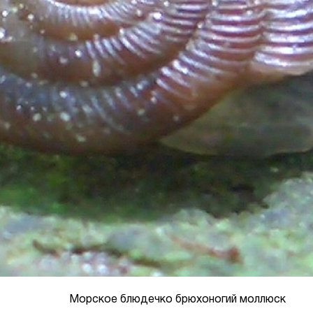
Морское блюдечко брюхоногий моллюск