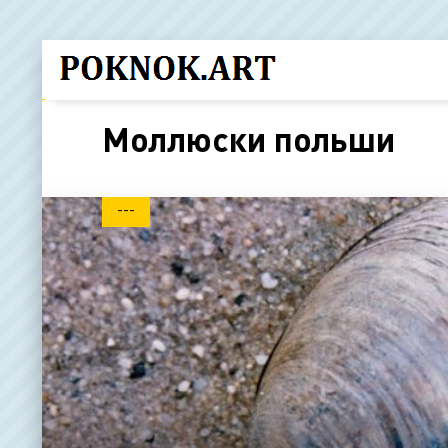
Моллюски польши
---