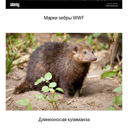
Марки зебры WWF
Длинноносая кузиманза