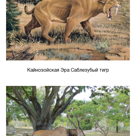
Кайнозойская Эра Саблезубый тигр