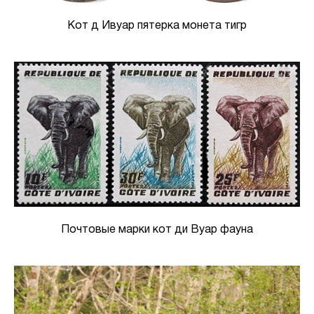
Кот д Ивуар пятерка монета тигр
Почтовые марки кот ди Вуар фауна