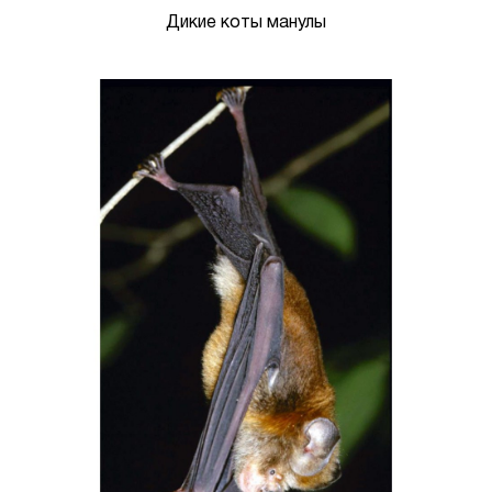
Дикие коты манулы