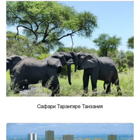
Сафари Тарангире Танзания