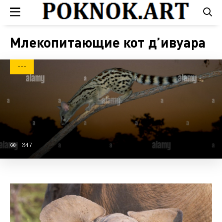
Млекопитающие кот д’ивуара
---
347