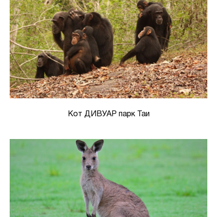
Кот ДИВУАР парк Таи