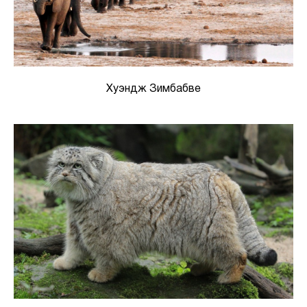
Хуэндж Зимбабве