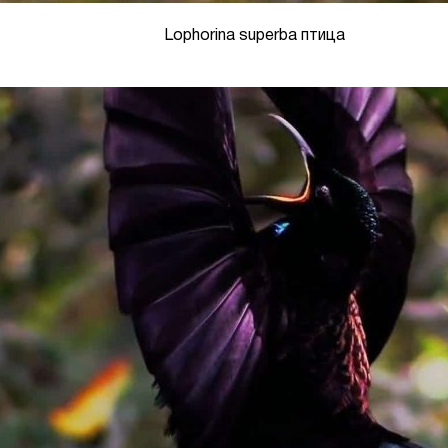
Lophorina superba птица