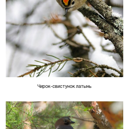
Чирок-свистунок латынь