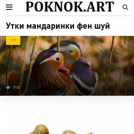
Утки мандаринки фен шуй
---
710