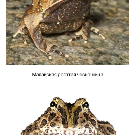
Малайская рогатая чесночница