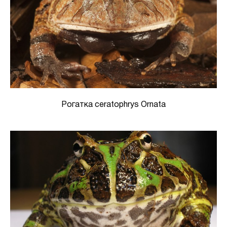
Рогатка ceratophrys Ornata