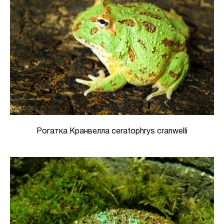
Рогатка Кранвелла ceratophrys cranwelli