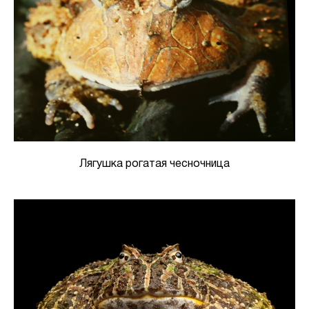
Лягушка рогатая чесночница