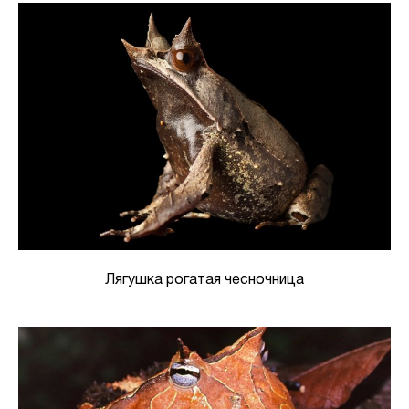
Лягушка рогатая чесночница