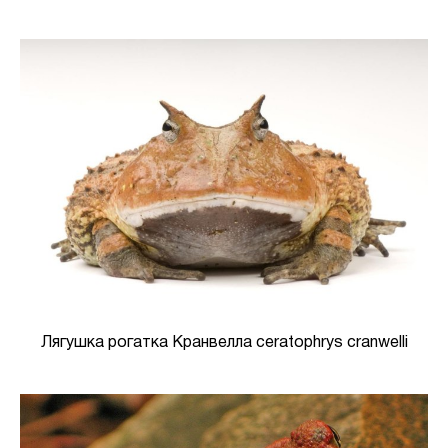
Лягушка рогатка Кранвелла ceratophrys cranwelli