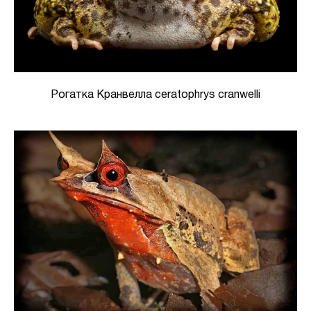
Рогатка Кранвелла ceratophrys cranwelli