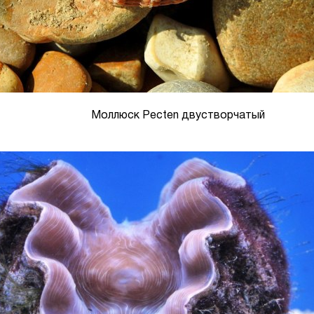
Моллюск Pecten двустворчатый