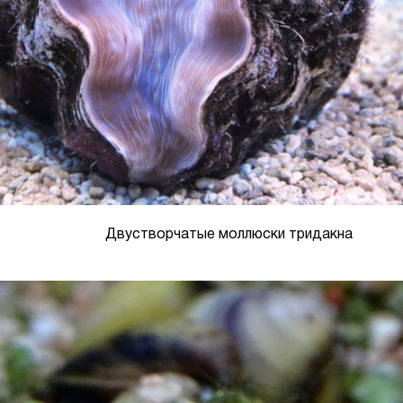
Двустворчатые моллюски тридакна