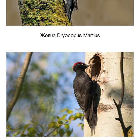
Желна Dryocopus Martius