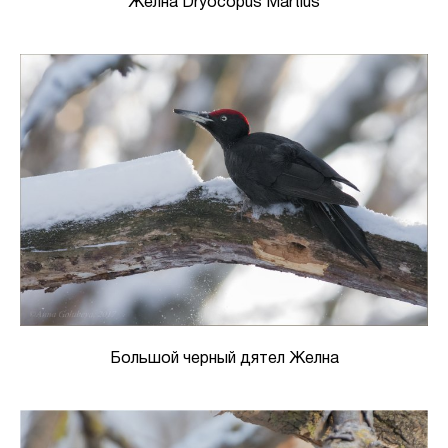
Желна Dryocopus Martius
Большой черный дятел Желна