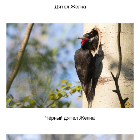
Дятел Желна
Чёрный дятел Желна