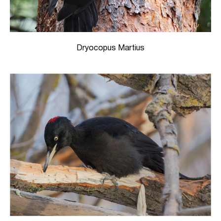
Dryocopus Martius