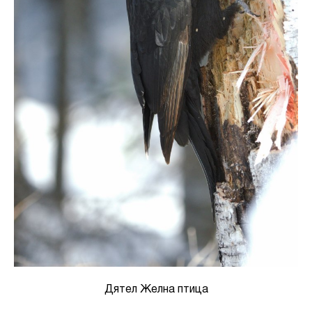
Дятел Желна птица