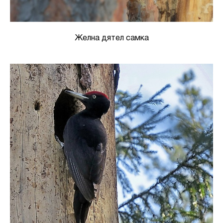
Желна дятел самка