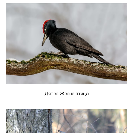
Дятел Желна птица