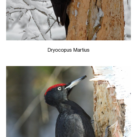
Dryocopus Martius