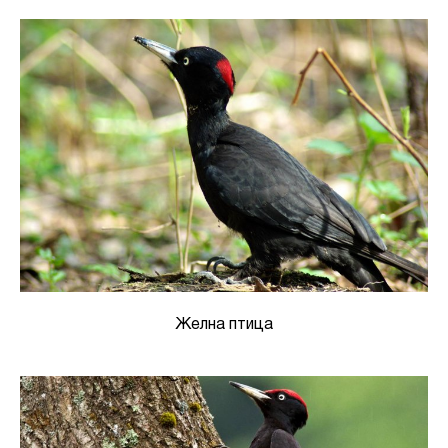
Желна птица