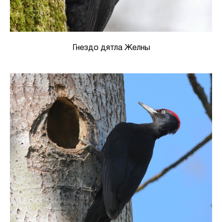
Гнездо дятла Желны