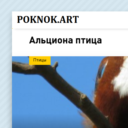
Альциона птица
Птицы