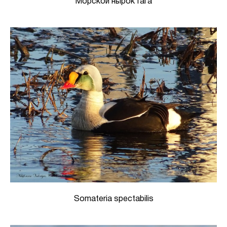
Морской нырок Гага
Somateria spectabilis