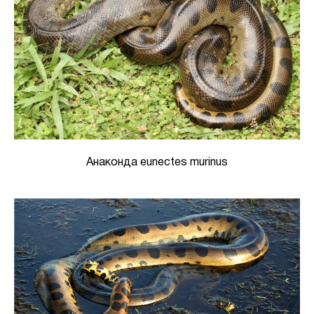
Анаконда eunectes murinus