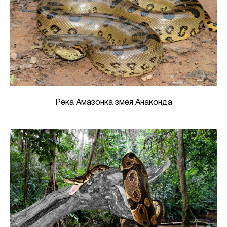
Река Амазонка змея Анаконда