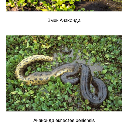
Змеи Анаконда
Анаконда eunectes beniensis