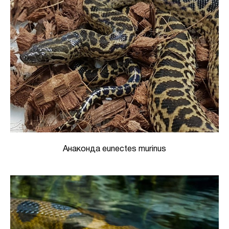
Анаконда eunectes murinus