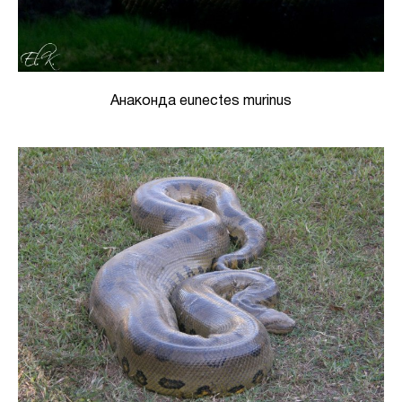
Анаконда eunectes murinus