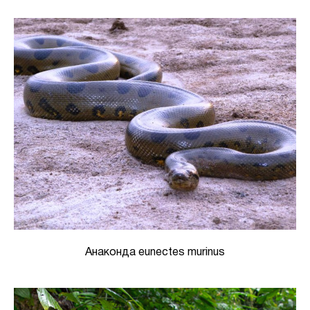
Анаконда eunectes murinus