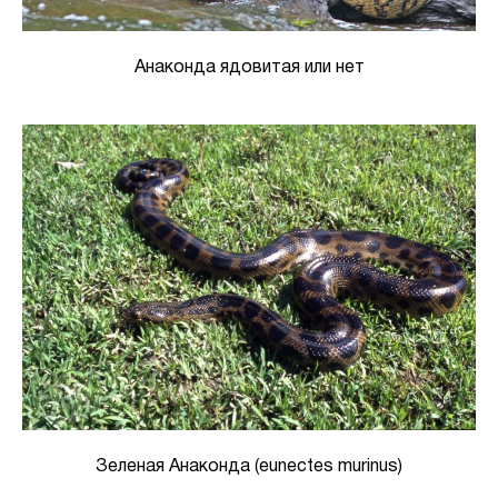
Анаконда ядовитая или нет
Зеленая Анаконда (eunectes murinus)