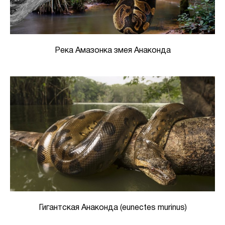
Река Амазонка змея Анаконда
Гигантская Анаконда (eunectes murinus)