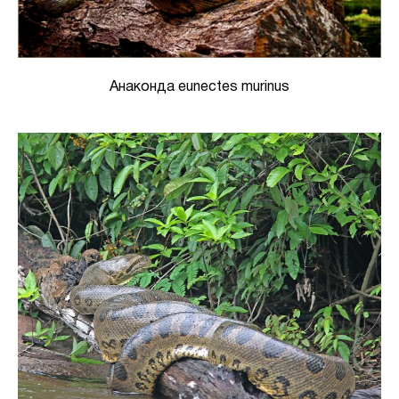
Анаконда eunectes murinus