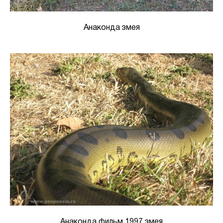
Анаконда змея
Анаконда фильм 1997 змея