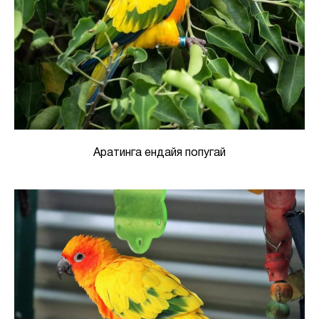
Аратинга ендайя попугай