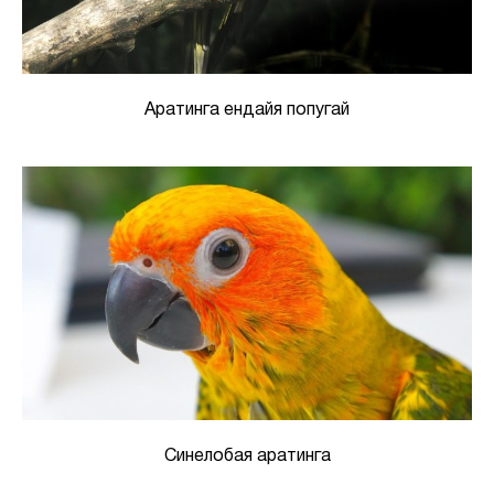
Аратинга ендайя попугай
Синелобая аратинга