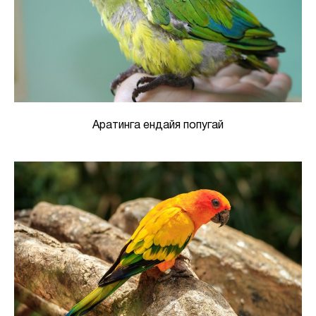
Аратинга ендайя попугай