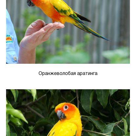
Оранжеволобая аратинга