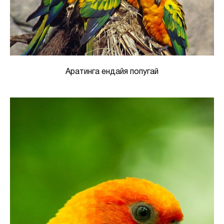
Аратинга ендайя попугай