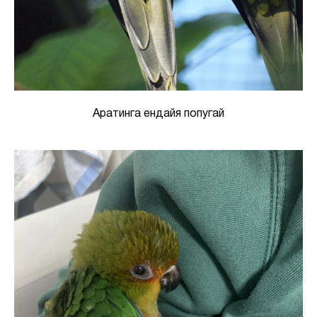
Аратинга ендайя попугай