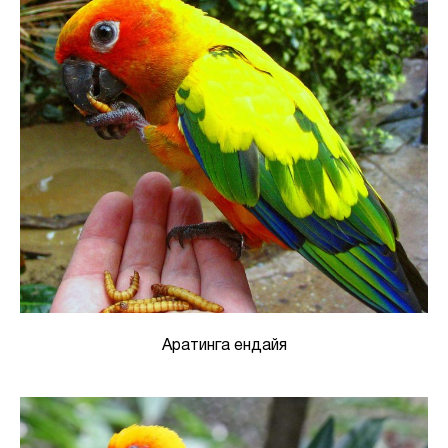
Аратинга ендайя