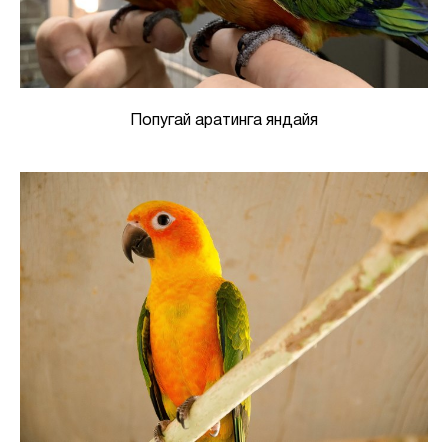
Попугай аратинга яндайя