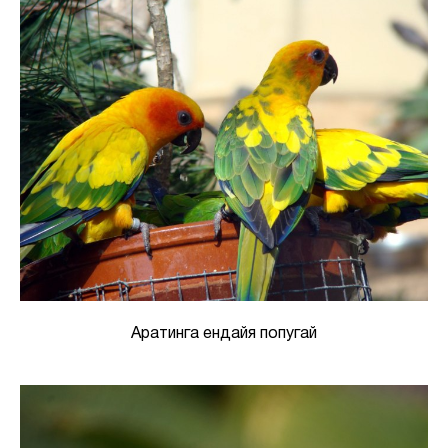
Аратинга ендайя попугай