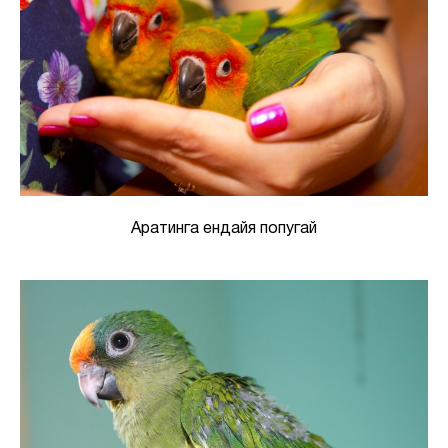
Аратинга ендайя попугай