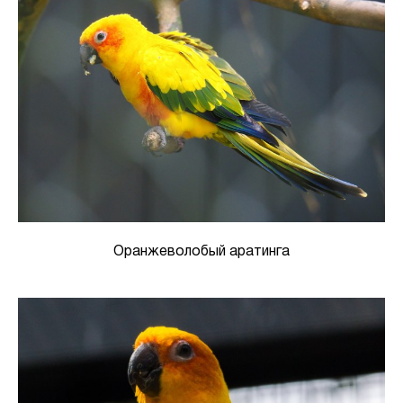
Оранжеволобый аратинга