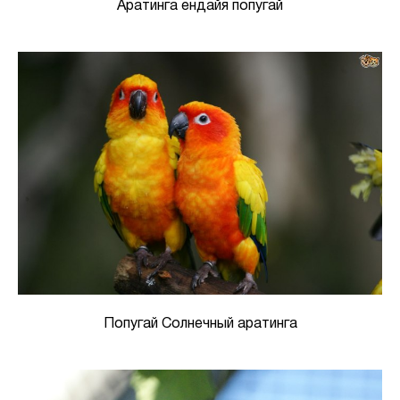
Аратинга ендайя попугай
Попугай Солнечный аратинга