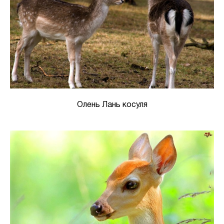
Олень Лань косуля