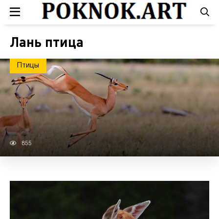
Лань птица
Птицы
855