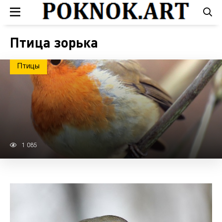
Птица зорька
Птицы
1 085