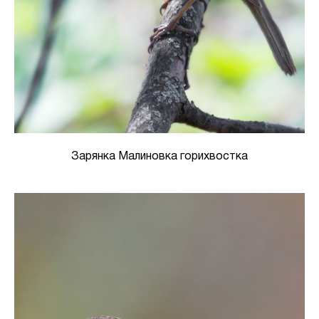
Зарянка Малиновка горихвостка