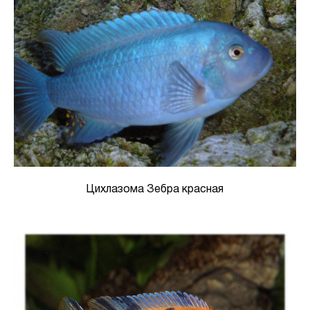
Цихлазома Зебра красная