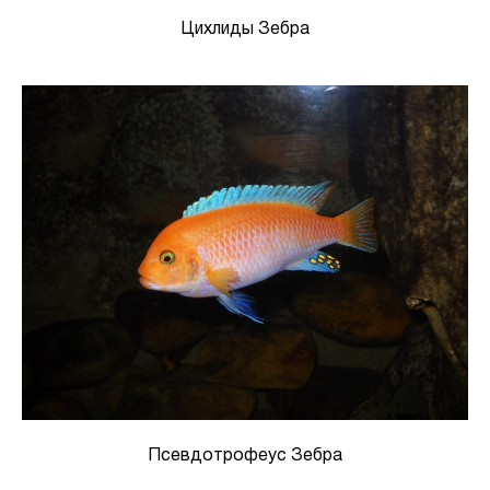
Цихлиды Зебра
Псевдотрофеус Зебра