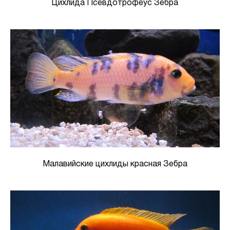
Цихлида Псевдотрофеус Зебра
Малавийские цихлиды красная Зебра