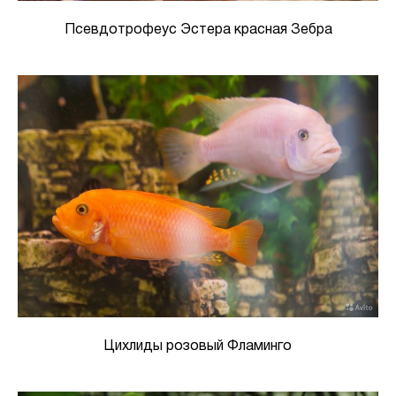
Псевдотрофеус Эстера красная Зебра
Цихлиды розовый Фламинго