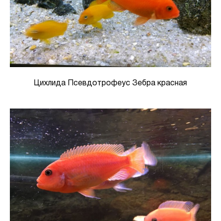
Цихлида Псевдотрофеус Зебра красная