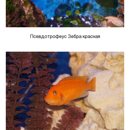
Псевдотрофеус Зебра красная