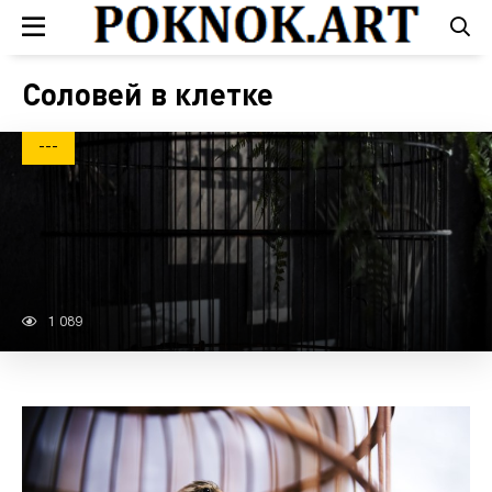
Соловей в клетке
---
1 089