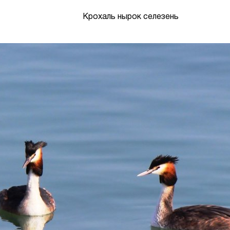
Крохаль нырок селезень