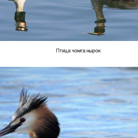
Птица чомга нырок