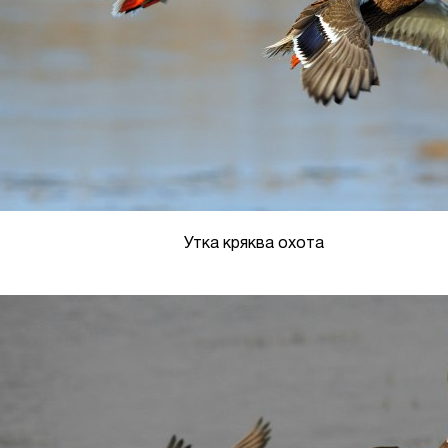
Утка кряква охота