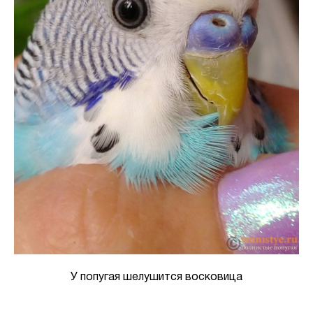
У попугая шелушится восковица