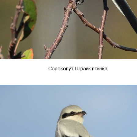
Сорокопут Шрайк птичка