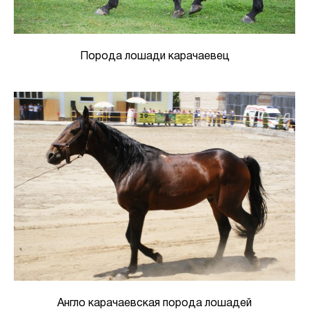
Порода лошади карачаевец
Англо карачаевская порода лошадей