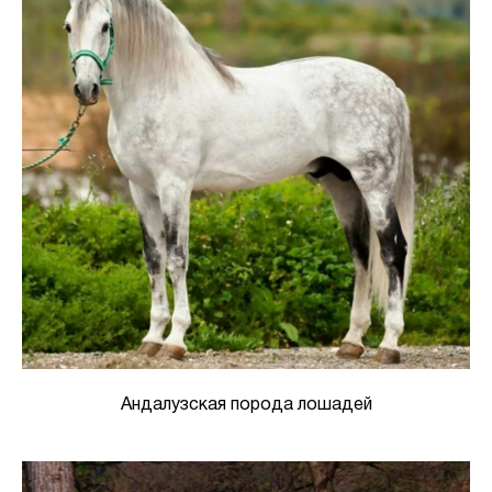
Андалузская порода лошадей