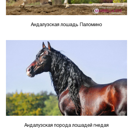
Андалузская лошадь Паломино
Андалузская порода лошадей гнедая