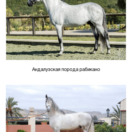
Андалузская порода рабикано