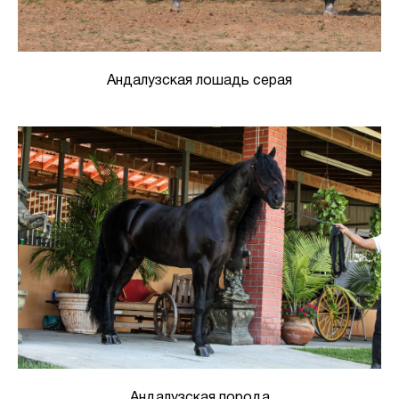
Андалузская лошадь серая
Андалузская порода