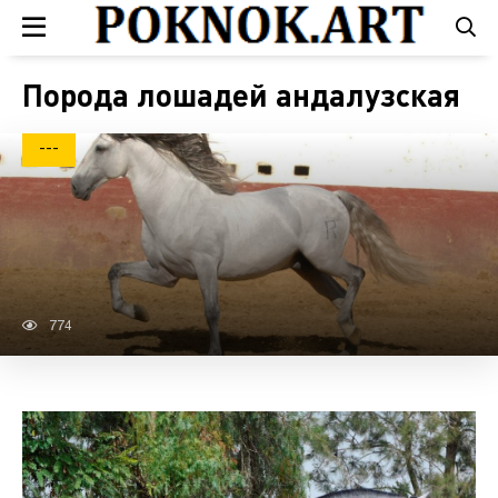
Порода лошадей андалузская
---
774