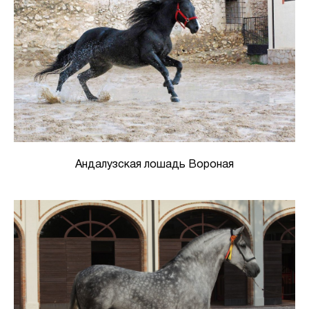
Андалузская лошадь Вороная