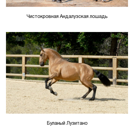
Чистокровная Андалузская лошадь
Буланый Лузитано