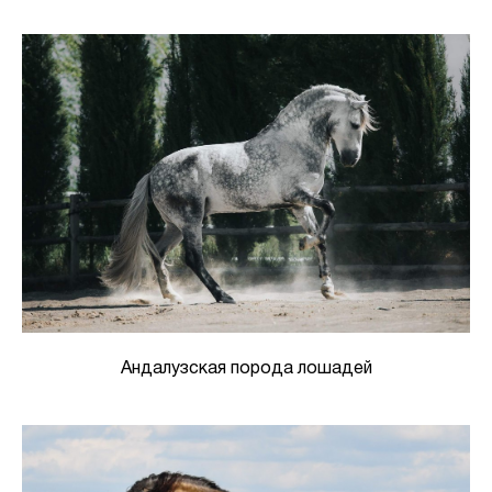
Андалузская порода лошадей