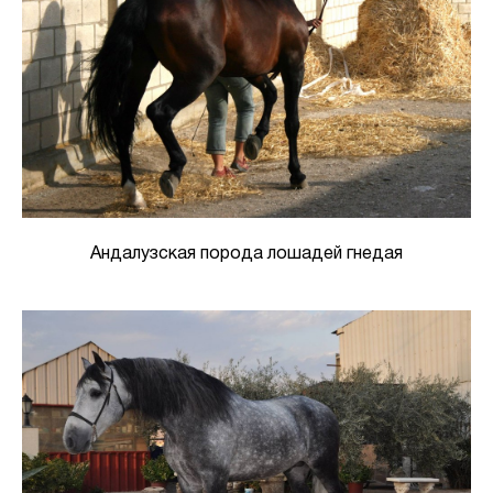
Андалузская порода лошадей гнедая