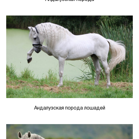
Андалузская порода лошадей