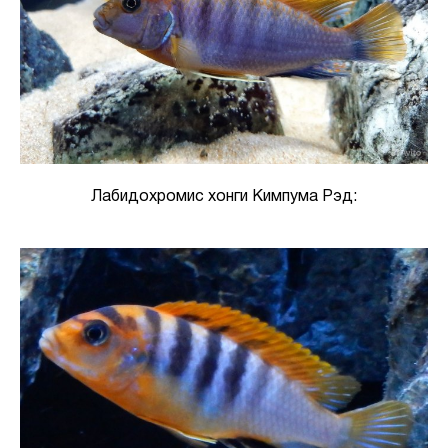
Лабидохромис хонги Кимпума Рэд: