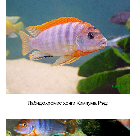
Лабидохромис хонги Кимпума Рэд: