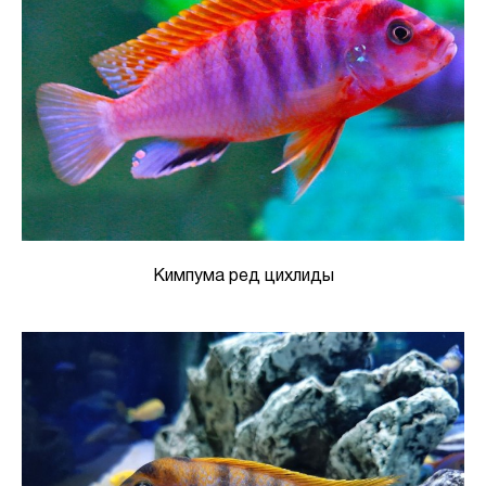
Кимпума ред цихлиды