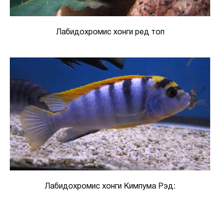
Лабидохромис хонги ред топ
Лабидохромис хонги Кимпума Рэд: