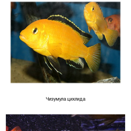
Чизумула цихлида