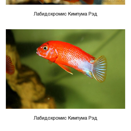
Лабидохромис Кимпума Рэд
Лабидохромис Кимпума Рэд