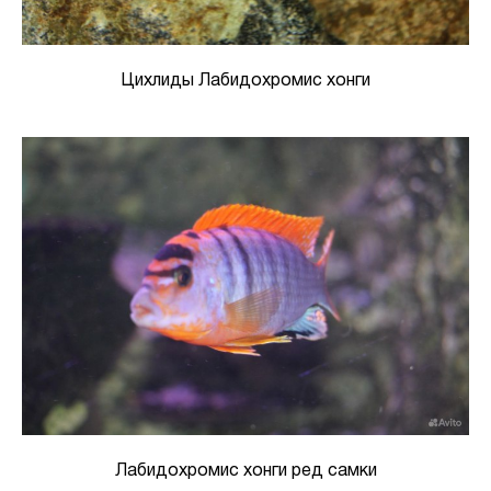
Цихлиды Лабидохромис хонги
Лабидохромис хонги ред самки