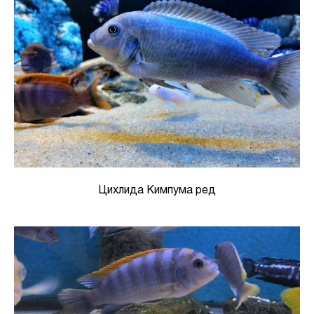
Цихлида Кимпума ред