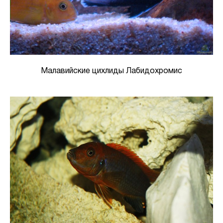
Малавийские цихлиды Лабидохромис