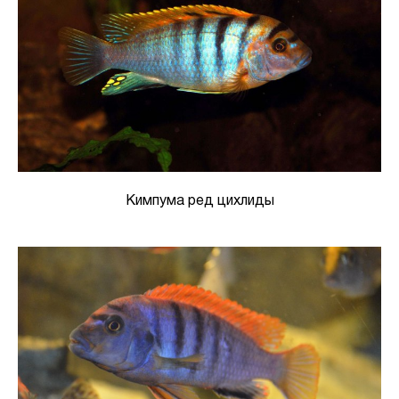
Кимпума ред цихлиды