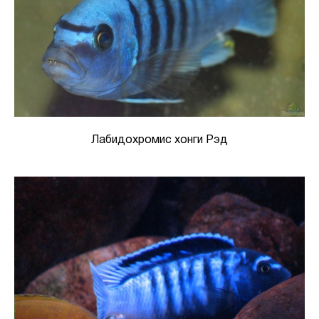
Лабидохромис хонги Рэд