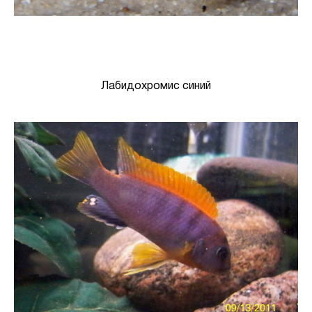
Лабидохромис синий