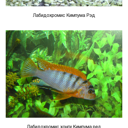
Лабидохромис Кимпума Рэд
Лабидохромис хонги Кимпума ред