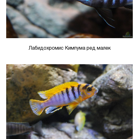
Лабидохромис Кимпума ред малек