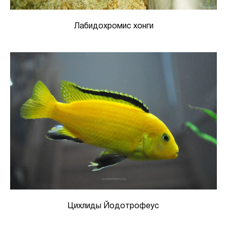
Лабидохромис хонги
Цихлиды Йодотрофеус