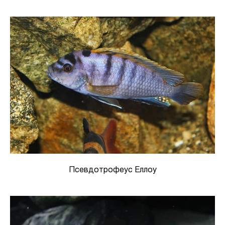
Псевдотрофеус Еллоу