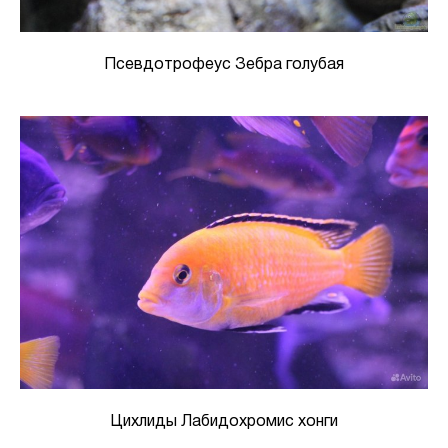
Псевдотрофеус Зебра голубая
Цихлиды Лабидохромис хонги