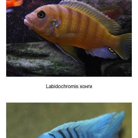
Labidochromis хонги