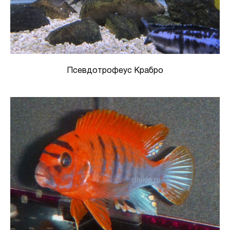
Псевдотрофеус Крабро