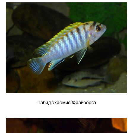
Лабидохромис Фрайберга