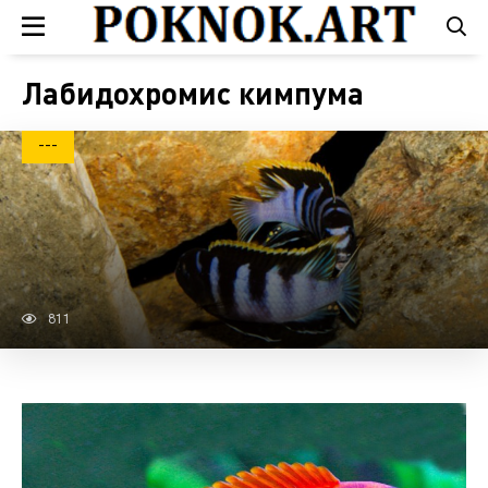
Лабидохромис кимпума
---
811