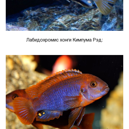
Лабидохромис хонги Кимпума Рэд: