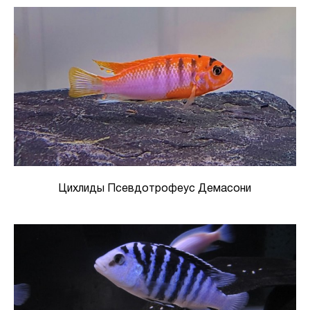
Цихлиды Псевдотрофеус Демасони