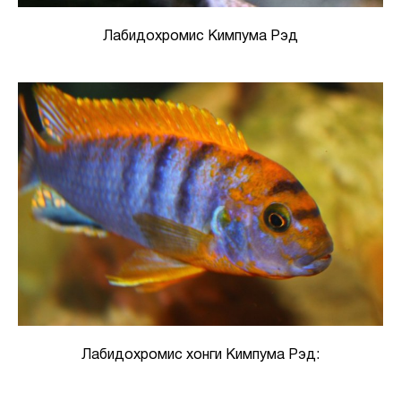
Лабидохромис Кимпума Рэд
Лабидохромис хонги Кимпума Рэд: