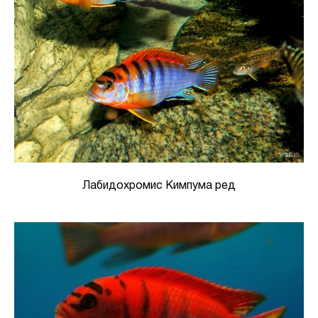
Лабидохромис Кимпума ред