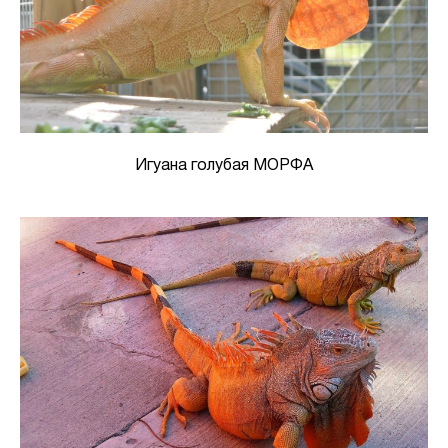
Игуана голубая МОРФА