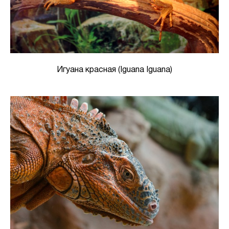
Игуана красная (Iguana Iguana)