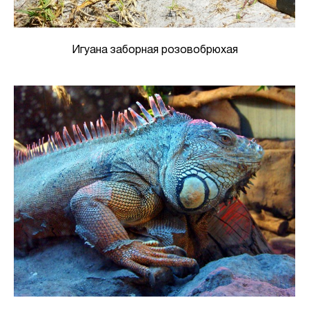
Игуана заборная розовобрюхая