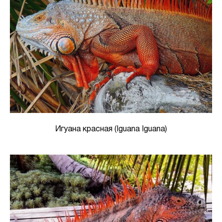
Игуана красная (Iguana Iguana)