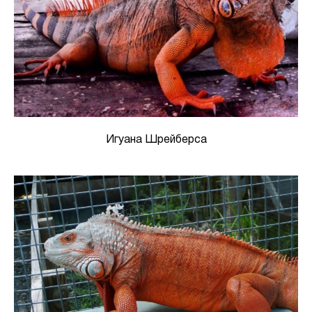
Игуана Шрейберса